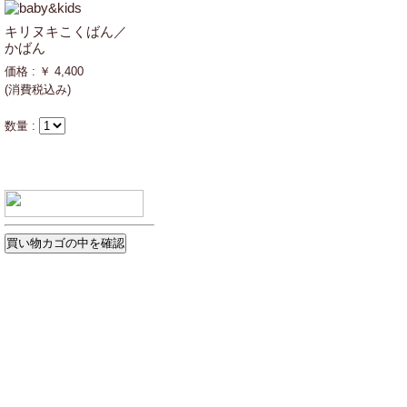
キリヌキこくばん／
かばん
価格 : ￥ 4,400
(消費税込み)
数量 :